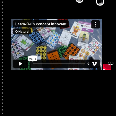
ï¿½ï¿½