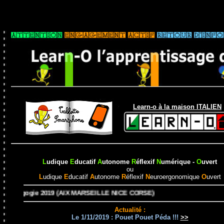
ï¿
Learn-o à la maison ITALIEN
L
udique
E
ducatif
A
utonome
R
éflexif
N
umérique -
O
uvert
ou
L
udique
E
ducatif
A
utonome
R
éflexif
N
euroergonomique
O
uvert
2019 (AIX MARSEILLE NICE CORSE)
Actualité :
Le 1/11/2019 : Pouet Pouet Péda !!!
>>