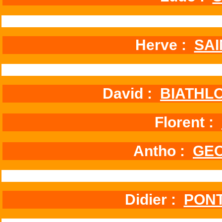
Herve :
SAI
David :
BIATHLO
Florent :
Antho :
GEO
Didier :
PONT