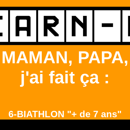
MAMAN, PAPA,
j'ai fait ça :
6-BIATHLON "+ de 7 ans"