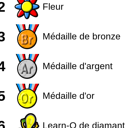
2
Fleur
3
Médaille de bronze
4
Médaille d'argent
5
Médaille d'or
6
Learn-O de diamant