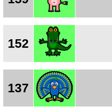
152
137