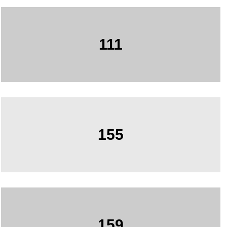
111
155
159