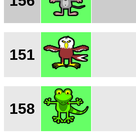
156
151
158