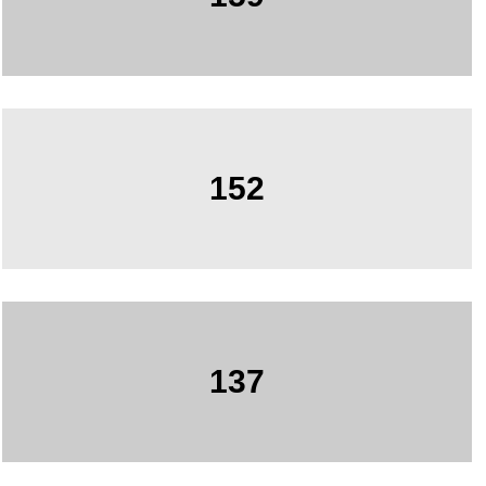
152
137