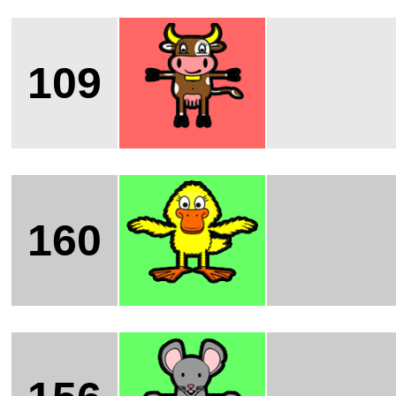
109
160