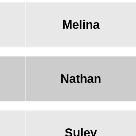
Melina
Nathan
Suley