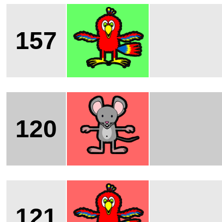
157
120
121