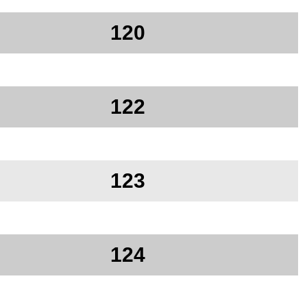
120
122
123
124