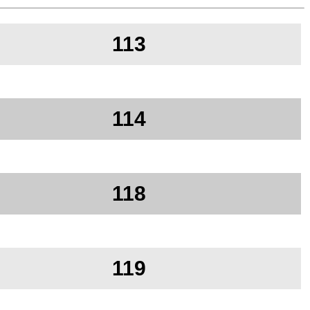
113
114
118
119