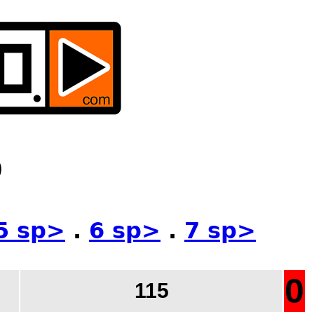
S
5 sp>
.
6 sp>
.
7 sp>
0
115