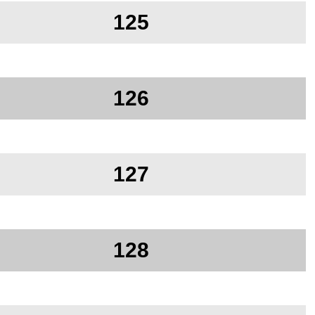
125
126
127
128