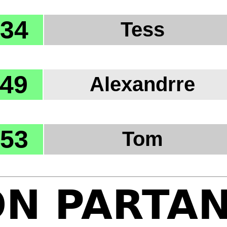
34
Tess
49
Alexandrre
53
Tom
N PARTA