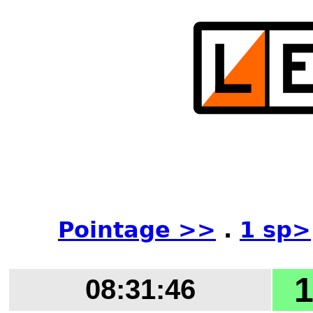
Pointage >>
.
1 sp>
1
08:31:46