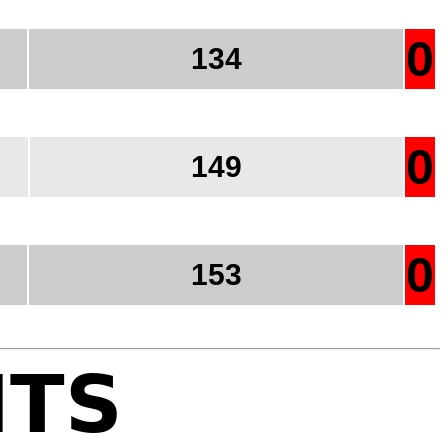
0
134
0
149
0
153
NTS