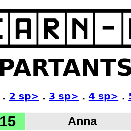
PARTANT
.
2 sp>
.
3 sp>
.
4 sp>
.
15
Anna