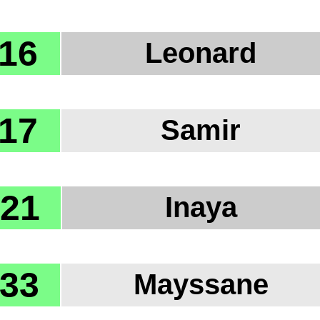
16
Leonard
17
Samir
21
Inaya
33
Mayssane