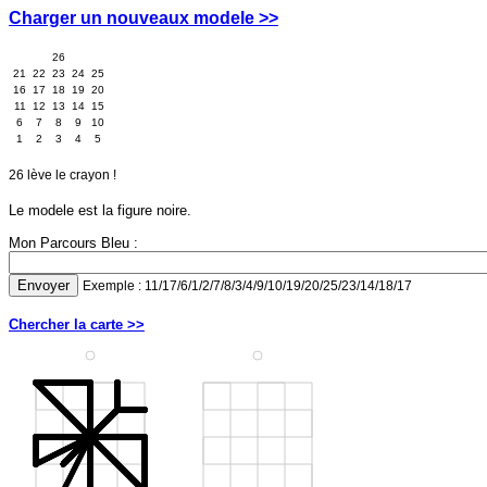
Charger un nouveaux modele >>
26
21
22
23
24
25
16
17
18
19
20
11
12
13
14
15
6
7
8
9
10
1
2
3
4
5
26 lève le crayon !
Le modele est la figure noire.
Mon Parcours Bleu :
Exemple : 11/17/6/1/2/7/8/3/4/9/10/19/20/25/23/14/18/17
Chercher la carte >>